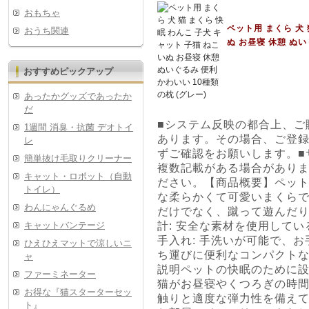
おもちゃ
ペット用 まくら 犬 
おうち関連
ぬ お昼寝 休憩 ぬい
おすすめピックアップ
あったかグッズであったか
だ
■システム反映の都合上、ご
1週間 消臭・抗菌 デオトイ
あります。その場合、ご登
レ
ずご確認をお願いします。■
簡単抜け毛取りクリーナー
複数記載がある場合があり
キャット・ロボット（自動
ださい。【商品概要】ペット
トイレ）
な柔らかくて可愛いまくらで
わんにゃんぐるめ
だけでなく、蹴って遊んだ
キャットバンテージ
計: 安全な素材を使用して
手入れ: 手洗いが可能で、お
ひえひえマットで涼しいニ
ち運びに便利なコンパクト
ャ
説明ペットの快眠のために
ファーミネーター
猫がお昼寝やくつろぎの時
お得な『猫スターターセッ
触りと適度な弾力性を備えて
ト』