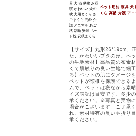
ペット用枕 寝具 犬
くら 高齢 介護 ア
【サイズ】丸形26*19cm、
た、かわいいブタの形。ペッ
の生地素材】高品質の布素
くて肌触りの良い生地で細
る】ペットの肌にダメージ
ペットが頸椎を保護できる
ムで、ペットは寝ながら素
イズ表記は目安です。多少
承ください。※写真と実物
場合がございます。ご了承
れ、素材特有の臭いや折り
承ください。