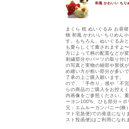
和風 かわいい ちり
まくら 枕 ぬいぐるみ お昼寝
物 和風 かわいい ちりめん
す。もちろん、ぬいぐるみと
も愛らしくて癒されますよ
方によって柄の配置などが
刺繍部分やパーツの取り付
の写真と実物の細部や形状が
め縫い方が粗い部分が多い
了承の上ご購入願います。
ので、「手作り」感や「不
らの商品のご購入をお控え
内画像をご参照ください。重
ーヨン100%、ひも部分＝ポ
元：エムルーカンパニー(株
マト宅急便)での発送になり
スト投函便)はご利用になれ