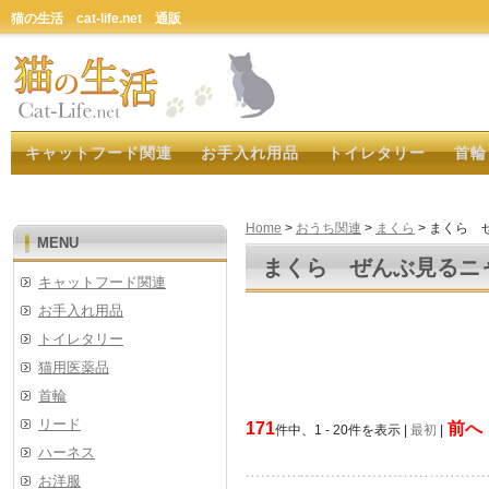
猫の生活 cat-life.net 通販
キャットフード関連
お手入れ用品
トイレタリー
首輪
Home
>
おうち関連
>
まくら
> まくら 
MENU
まくら ぜんぶ見るニ
キャットフード関連
お手入れ用品
トイレタリー
猫用医薬品
首輪
リード
171
前へ
件中、1 - 20件を表示 |
最初
|
ハーネス
お洋服