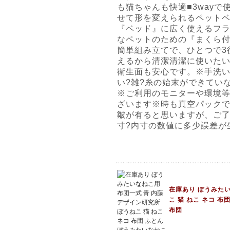
も猫ちゃんも快適■3way
せて形を変えられるペット
『ベッド』に広く使えるフラ
なペットのための『まくら
簡単組み立てで、ひとつで3
えるから清潔清潔に使いた
衛生面も安心です。※手洗
い?雑?糸の始末ができてい
※ご利用のモニターや環境
ざいます※時も真空パック
皺が有ると思いますが、ご
寸?内寸の数値に多少誤差が
在庫あり ぼうみたい
こ 猫 ねこ ネコ 布
布団