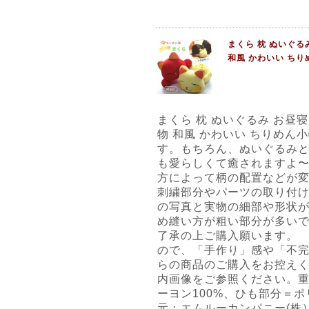
まくら 枕 ぬいぐる
和風 かわいい ちり
まくら 枕 ぬいぐるみ お昼寝
物 和風 かわいい ちりめん
す。もちろん、ぬいぐるみと
も愛らしくて癒されますよ
方によって柄の配置などが
刺繍部分やパーツの取り付
の写真と実物の細部や形状が
め縫い方が粗い部分が多い
了承の上ご購入願います。
ので、「手作り」感や「不
らの商品のご購入をお控え
内画像をご参照ください。重
ーヨン100%、ひも部分＝ポ
元：エムルーカンパニー(株