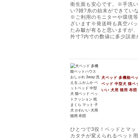
衛生面も安心です。※手洗
い?雑?糸の始末ができてい
※ご利用のモニターや環境
ざいます※発送時も真空パ
たみ皺が有ると思いますが
外寸?内寸の数値に多少誤差
犬ベッド 多機能ペッ
ベッド 中型犬 猫ベ
いい 犬用 猫用 布団
ひとつで3役！ベッドとマッ
カタチが変えられるペット