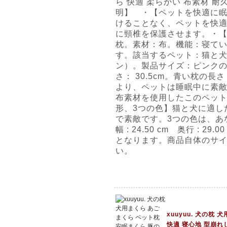
ら 快適 柔らかい 布素材 耐
明】 ・【ペットを快適に
けることなく、ペットを快
に頸椎を保護させます。・
枕。素材：布。機能：寝て
す。該当するペット：猫と
ン）。製品サイズ：ピンクの
さ： 30.5cm。青い枕の
より、ペットは睡眠中に素
布素材を使用したこのペッ
形、3つの色】猫と犬に適し
で素敵です。3つの色は、あなた
幅 : 24.50 cm 奥行 : 29
となります。商品自体のサ
い。
xuuyuu. 犬の枕
快適 寝心地 型崩れ