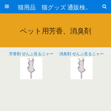
猫用品 猫グッズ 通販検索 『猫の生活 cat-life.net』
ペット用芳香、消臭剤
芳香剤 ぜんぶ見るニャー
消臭剤 ぜんぶ見るニャー