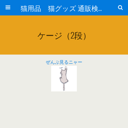
猫用品 猫グッズ 通販検索 『猫の生活 cat-life.net』
ケージ（2段）
ぜんぶ見るニャー