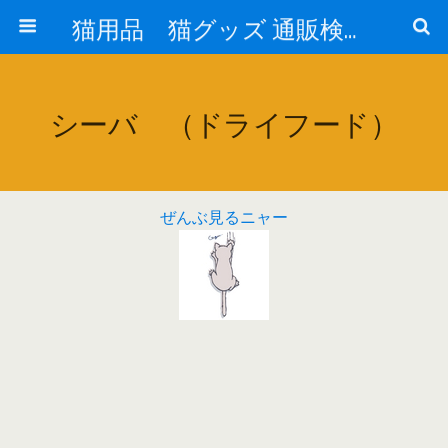
猫用品 猫グッズ 通販検索 『猫の生活 cat-life.net』
シーバ （ドライフード）
ぜんぶ見るニャー