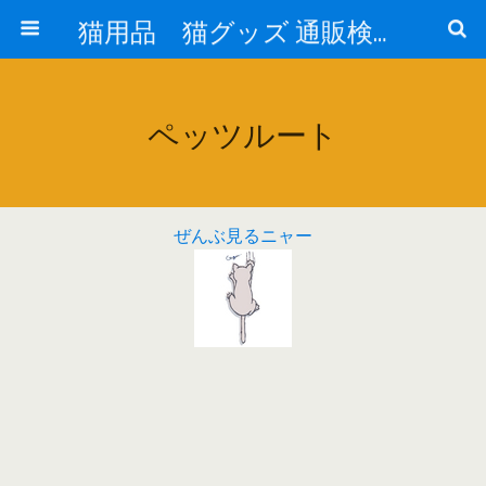
猫用品 猫グッズ 通販検索 『猫の生活 cat-life.net』
ペッツルート
ぜんぶ見るニャー