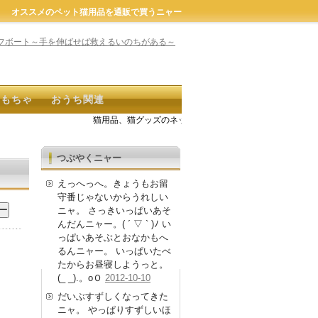
オススメのペット猫用品を通販で買うニャー
おもちゃ
おうち関連
猫用品、猫グッズのネット通販商品が探せるよ。キーワード
つぶやくニャー
えっへっへ。きょうもお留
守番じゃないからうれしい
ニャ。 さっきいっぱいあそ
んだんニャー。( ´ ▽ ` )ﾉ い
っぱいあそぶとおなかもへ
るんニャー。 いっぱいたべ
たからお昼寝しようっと。
(_ _).。oＯ
2012-10-10
だいぶすずしくなってきた
ニャ。 やっぱりすずしいほ