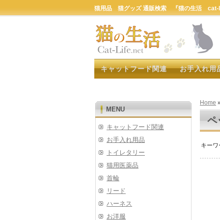
猫用品 猫グッズ 通販検索 『猫の生活 cat-lif
キャットフード関連
お手入れ用
Home
MENU
ペ
キャットフード関連
お手入れ用品
キーワ
トイレタリー
猫用医薬品
首輪
リード
ハーネス
お洋服