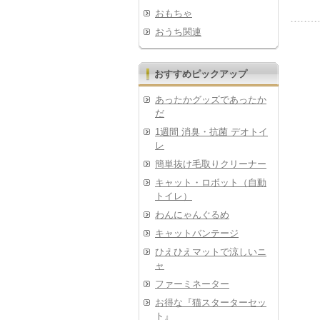
おもちゃ
おうち関連
おすすめピックアップ
あったかグッズであったか
だ
1週間 消臭・抗菌 デオトイ
レ
簡単抜け毛取りクリーナー
キャット・ロボット（自動
トイレ）
わんにゃんぐるめ
キャットバンテージ
ひえひえマットで涼しいニ
ャ
ファーミネーター
お得な『猫スターターセッ
ト』