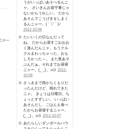
うがいっぱいあそべるんニ
ャ。 さいきんお留守番じゃ
ないからうれしい。 だから
あそんでこうげきをしまく
るんニャー。( ´ ▽ ` )ﾉ
2012-10-09
たいいくの日なんだって
ね。 だからお昼すごおおお
く遊んだんニャ。もうクル
クルまわっちゃった。おも
しろかった～。 また夜あそ
ぶんだぁ。それまでお昼寝
ニャー。(_ _).。oＯ
2012-
10-08
さっきまで雨からくもりだ
ったんだけど、晴れてきた
ニャ。 きょうは日曜日。ち
ょっとすずしい。 いっぱい
あそんだし、ごはんも食べ
たからお昼寝するニャー。
(_ _).。oＯ
2012-10-07
あたらしいダンボールハウ
スをつくってもらったんニ