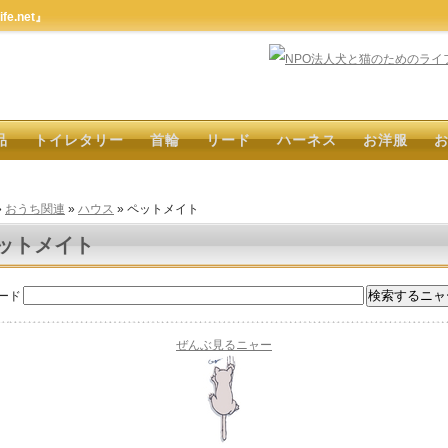
e.net』
品
トイレタリー
首輪
リード
ハーネス
お洋服
»
おうち関連
»
ハウス
» ペットメイト
ットメイト
ード
ぜんぶ見るニャー