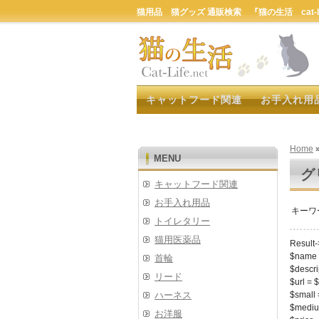
猫用品 猫グッズ 通販検索 『猫の生活 cat-lif
キャットフード関連
お手入れ用
Home
MENU
グ
キャットフード関連
お手入れ用品
キーワ
トイレタリー
猫用医薬品
Result-
$name 
首輪
$descri
リード
$url = $
ハーネス
$small 
$mediu
お洋服