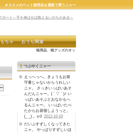
オススメのペット猫用品を通販で買うニャー
おもちゃ
おうち関連
猫用品、猫グッズのネット通販商品が探せるよ。キーワード
つぶやくニャー
えっへっへ。きょうもお留
守番じゃないからうれしい
ニャ。 さっきいっぱいあそ
んだんニャー。( ´ ▽ ` )ﾉ い
っぱいあそぶとおなかもへ
るんニャー。 いっぱいたべ
たからお昼寝しようっと。
(_ _).。oＯ
2012-10-10
だいぶすずしくなってきた
ニャ。 やっぱりすずしいほ