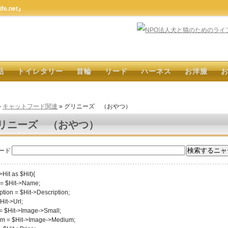
e.net』
品
トイレタリー
首輪
リード
ハーネス
お洋服
»
キャットフード関連
» グリニーズ （おやつ）
リニーズ （おやつ）
ード
>Hit as $Hit){
= $Hit->Name;
ption = $Hit->Description;
Hit->Url;
= $Hit->Image->Small;
m = $Hit->Image->Medium;