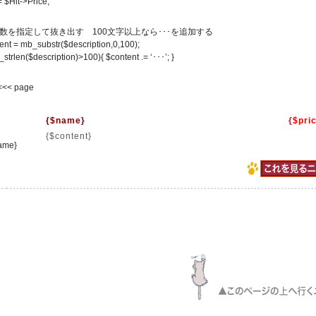
= $Hit->Price;
文字数を指定して抜き出す 100文字以上なら･･･を追加する
ent = mb_substr($description,0,100);
_strlen($description)>100){ $content .= ‘･･･’; }
 <<< page
{$name}
{$pri
{$content}