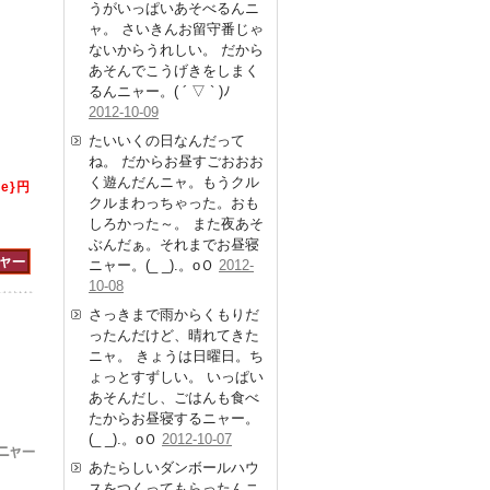
うがいっぱいあそべるんニ
ャ。 さいきんお留守番じゃ
ないからうれしい。 だから
あそんでこうげきをしまく
るんニャー。( ´ ▽ ` )ﾉ
2012-10-09
たいいくの日なんだって
ね。 だからお昼すごおおお
く遊んだんニャ。もうクル
ce}円
クルまわっちゃった。おも
しろかった～。 また夜あそ
ぶんだぁ。それまでお昼寝
ニャー。(_ _).。oＯ
2012-
10-08
さっきまで雨からくもりだ
ったんだけど、晴れてきた
ニャ。 きょうは日曜日。ち
ょっとすずしい。 いっぱい
あそんだし、ごはんも食べ
たからお昼寝するニャー。
(_ _).。oＯ
2012-10-07
あたらしいダンボールハウ
スをつくってもらったんニ