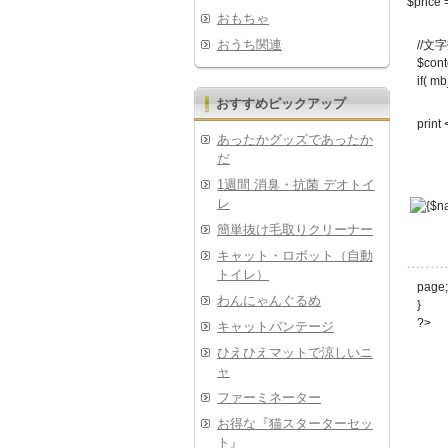
$price 
おもちゃ
おうち関連
//
$cont
if( mb
おすすめピックアップ
print
あったかグッズであったか
だ
1週間 消臭・抗菌 デオトイ
レ
簡単抜け毛取りクリーナー
キャット・ロボット（自動
トイレ）
page;
わんにゃんぐるめ
}
?>
キャットバンテージ
ひえひえマットで涼しいニ
ャ
ファーミネーター
お得な『猫スターターセッ
ト』