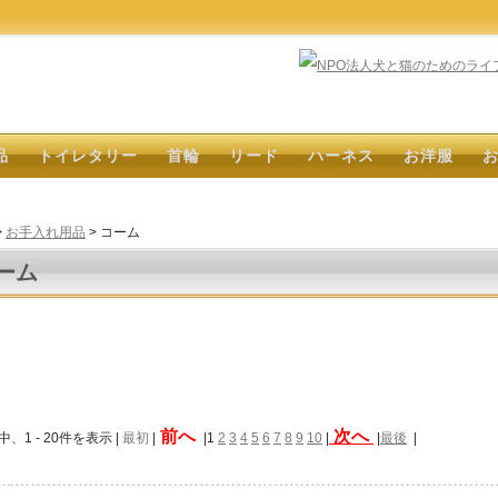
品
トイレタリー
首輪
リード
ハーネス
お洋服
>
お手入れ用品
> コーム
ーム
前へ
次へ
中、1 - 20件を表示 |
最初
|
|1
2
3
4
5
6
7
8
9
10
|
|
最後
|