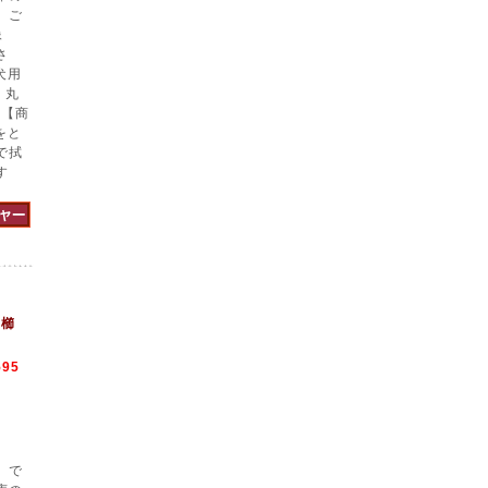
、ご
像
さ
犬用
 丸
 【商
をと
で拭
す
用櫛
595
】で