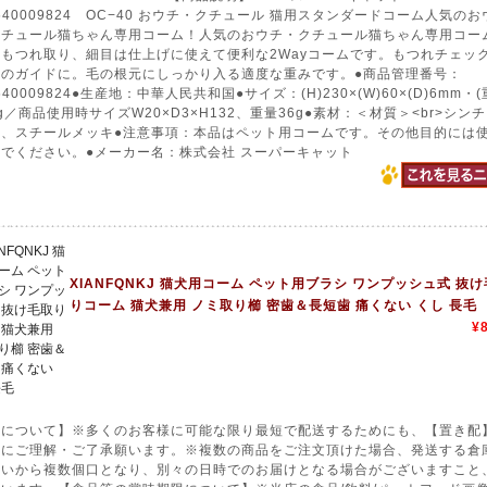
3640009824 OC−40 おウチ・クチュール 猫用スタンダードコーム人気のお
クチュール猫ちゃん専用コーム！人気のおウチ・クチュール猫ちゃん専用コー
もつれ取り、細目は仕上げに使えて便利な2Wayコームです。もつれチェッ
ミのガイドに。毛の根元にしっかり入る適度な重みです。●商品管理番号：
640009824●生産地：中華人民共和国●サイズ：(H)230×(W)60×(D)6mm・(
8g／商品使用時サイズW20×D3×H132、重量36g●素材：＜材質＞<br>シン
キ、スチールメッキ●注意事項：本品はペット用コームです。その他目的には
でください。●メーカー名：株式会社 スーパーキャット
XIANFQNKJ 猫犬用コーム ペット用ブラシ ワンプッシュ式 抜
りコーム 猫犬兼用 ノミ取り櫛 密歯＆長短歯 痛くない くし 長毛
¥
送について】※多くのお客様に可能な限り最短で配送するためにも、【置き配
送にご理解・ご了承願います。※複数の商品をご注文頂けた場合、発送する倉
合いから複数個口となり、別々の日時でのお届けとなる場合がございますこと