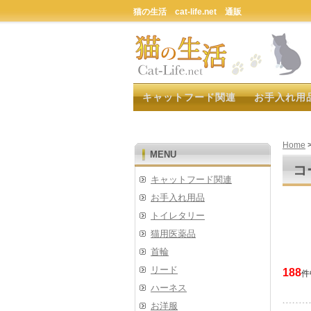
猫の生活 cat-life.net 通販
キャットフード関連
お手入れ用
Home
MENU
コ
キャットフード関連
お手入れ用品
トイレタリー
猫用医薬品
首輪
リード
188
件
ハーネス
お洋服