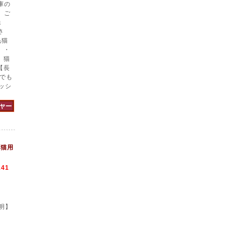
庫の
、ご
像
さ
毛猫
 ・
。猫
【長
でも
ッシ
 猫用
141
明】