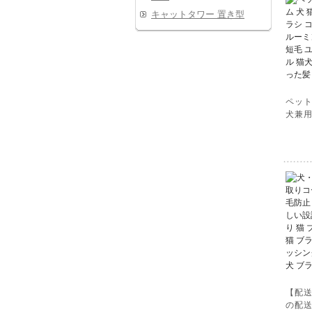
キャットタワー 置き型
ペット
犬兼用
【配
の配