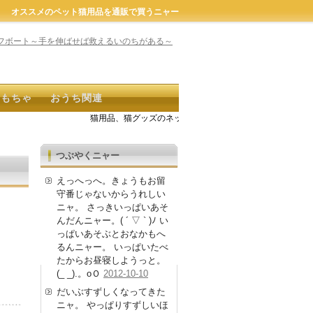
オススメのペット猫用品を通販で買うニャー
おもちゃ
おうち関連
猫用品、猫グッズのネット通販商品が探せるよ。キーワード検
つぶやくニャー
えっへっへ。きょうもお留
守番じゃないからうれしい
ニャ。 さっきいっぱいあそ
んだんニャー。( ´ ▽ ` )ﾉ い
っぱいあそぶとおなかもへ
るんニャー。 いっぱいたべ
たからお昼寝しようっと。
(_ _).。oＯ
2012-10-10
だいぶすずしくなってきた
ニャ。 やっぱりすずしいほ