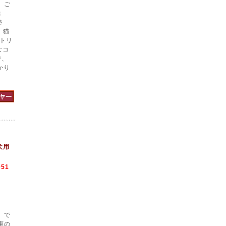
、ご
像
さ
 猫
玉トリ
なコ
で、
かり
ま
犬用
051
】で
庫の