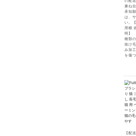
の配
兼ね
承知願
は、
い。【
用櫛 
明】 
種類
抜け
み加
を傷
【配