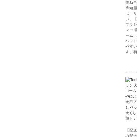
兼ね
承知願
は、
い。【
ブラシ
マー 
ーム:
ペット
やす
す。
【配
の配