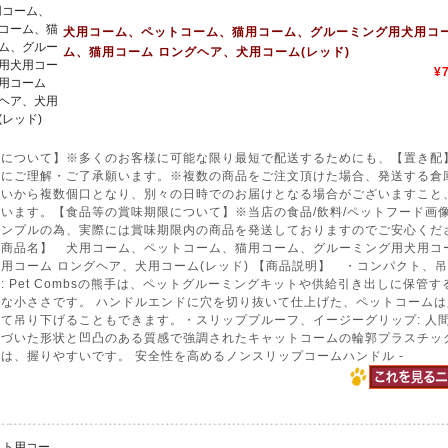
犬用コーム、ペットコーム、猫用コーム、グルーミング用犬用コ
ム、猫用コーム ロングヘア、犬用コーム(レッド)
¥
送について】※多くのお客様に可能な限り最短で配送するためにも、【置き配
送にご理解・ご了承願います。※複数の商品をご注文頂けた場合、発送する倉
合いから複数個口となり、別々の日時でのお届けとなる場合がございますこと
います。【食品等の賞味期限について】※当店の食品/飲料/ペットフード画
サンプルの為、実際には賞味期限内の商品を発送しておりますのでご安心くだ
【商品名】 犬用コーム、ペットコーム、猫用コーム、グルーミング用犬用コ
用コーム ロングヘア、犬用コーム(レッド) 【商品説明】 ・コンパクト、
: Pet Combsの熊手は、ペットグルーミングキットや供給引き出しに保管す
分な小ささです。 ハンドルエンドに穴を切り抜いて仕上げた、ペットコームは
て吊り下げることもできます。・スリッププルーフ、イージーグリップ: 人
基づいた形状と凹凸のある質感で強調されたキャットコームの輪郭プラスチッ
は、握りやすいです。 安全性を高めるノンスリップコームハンドル -