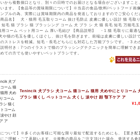
合いから複数個口となり、別々の日時でのお届けとなる場合がございますこと
います。【食品等の賞味期限について】※当店の食品/飲料/ペットフード画
サンプルの為、実際には賞味期限内の商品を発送しておりますのでご安心くだ
商品名】 犬・猫用 毛玉取りコーム 抜け毛防止 皮膚に優しい設計 猫 毛取り
 短毛 猫 ブラシ 猫 ブラッシング コーム 犬 ブラ シ 犬 猫 長毛 短毛 万能毛
猫用コーム ペット用コー ム 厚い毛結び 【商品説明】 ・1.猫 毛取りに最適
 犬や猫の毛玉を優しくほぐし、抜け毛を防ぎます。前端は皮膚に優しい設計
のストレスを軽減。短毛・長毛どちらにも対応した万能ブラシです。・3.わ
い説明付き：7つのイラストで猫のブラッシングテクニックを簡単に理解でき
初めての方でも使いやすいペットブラシです。
Tenincik 犬ブラシ 犬コーム 猫コーム 猫用 犬めやにとりコーム 
ブラシ 猫くし ペットコーム 犬くし 涙やけ 顔 顎下ケア ア
¥1,
送について】※多くのお客様に可能な限り最短で配送するためにも、【置き配
送にご理解・ご了承願います。※複数の商品をご注文頂けた場合、発送する倉