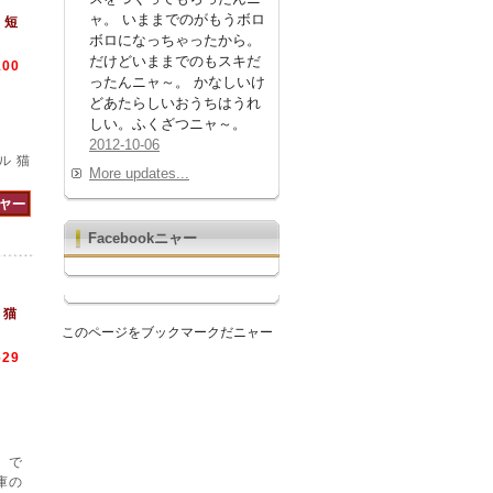
ャ。 いままでのがもうボロ
 短
ボロになっちゃったから。
だけどいままでのもスキだ
100
ったんニャ～。 かなしいけ
どあたらしいおうちはうれ
しい。ふくざつニャ～。
2012-10-06
ル 猫
More updates...
Facebookニャー
 猫
このページをブックマークだニャー
629
】で
庫の