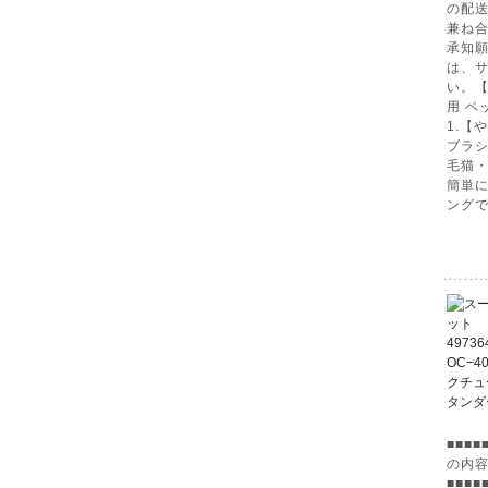
の配
兼ね
承知願
は、
い。【
用 ペ
1.【
ブラシ
毛猫
簡単に
ングで
■■■
の内
■■■