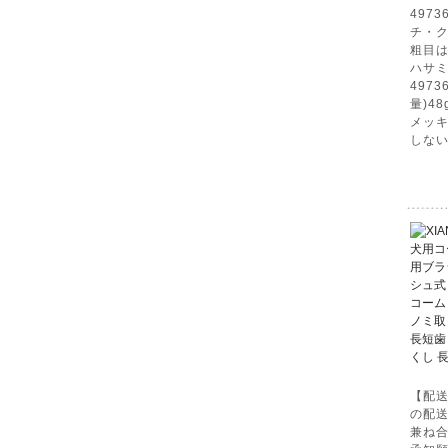
497
チ・
粗目は
ハサ
4973
量)4
メッ
しない
【配
の配
兼ね