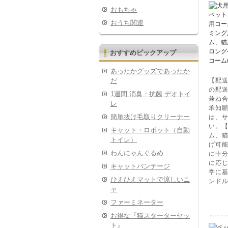
おもちゃ
おうち関連
おすすめピックアップ
あったかグッズであったか
だ
【配
の配
1週間 消臭・抗菌 デオトイ
兼ね
レ
承知願
簡単抜け毛取りクリーナー
は、
い。
キャット・ロボット（自動
ム、猫
トイレ）
げ可能
わんにゃんぐるめ
に十
に応じ
キャットバンテージ
学に
ひえひえマットで涼しいニ
ンドル
ャ
ファーミネーター
お得な『猫スターターセッ
ト』