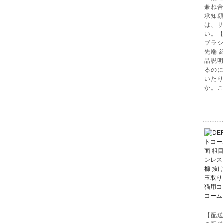
兼ね
承知願
は、
い。【
ブラシ
先端 
品説明
るの
いた
か。
【配