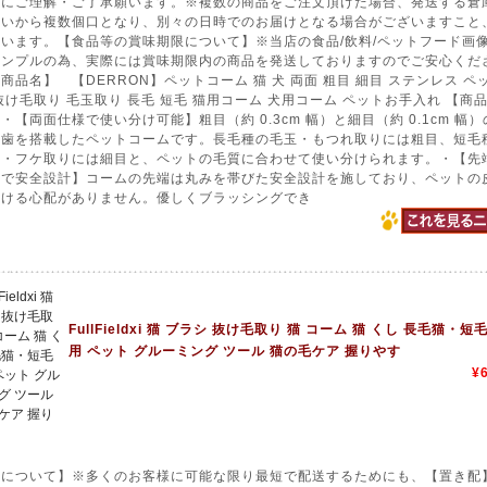
送にご理解・ご了承願います。※複数の商品をご注文頂けた場合、発送する倉
合いから複数個口となり、別々の日時でのお届けとなる場合がございますこと
います。【食品等の賞味期限について】※当店の食品/飲料/ペットフード画
サンプルの為、実際には賞味期限内の商品を発送しておりますのでご安心くだ
商品名】 【DERRON】ペットコーム 猫 犬 両面 粗目 細目 ステンレス ペ
抜け毛取り 毛玉取り 長毛 短毛 猫用コーム 犬用コーム ペットお手入れ 【商
・【両面仕様で使い分け可能】粗目（約 0.3cm 幅）と細目（約 0.1cm 幅）の
の歯を搭載したペットコームです。長毛種の毛玉・もつれ取りには粗目、短毛
毛・フケ取りには細目と、ペットの毛質に合わせて使い分けられます。・【先
工で安全設計】コームの先端は丸みを帯びた安全設計を施しており、ペットの
つける心配がありません。優しくブラッシングでき
FullFieldxi 猫 ブラシ 抜け毛取り 猫 コーム 猫 くし 長毛猫・短
用 ペット グルーミング ツール 猫の毛ケア 握りやす
¥
送について】※多くのお客様に可能な限り最短で配送するためにも、【置き配