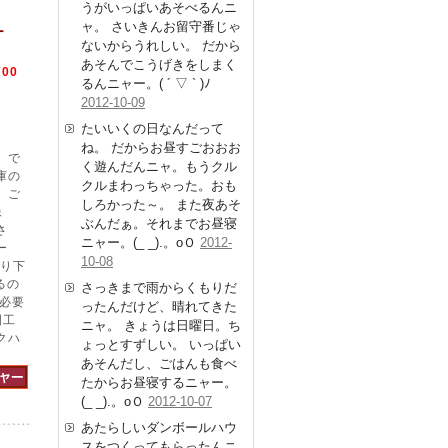
うがいっぱいあそべるんニ
ャ。 さいきんお留守番じゃ
ー
ないからうれしい。 だから
あそんでこうげきをしまく
700
るんニャー。( ´ ▽ ` )ﾉ
2012-10-09
たいいくの日なんだって
ね。 だからお昼すごおおお
】で
く遊んだんニャ。もうクル
庫の
クルまわっちゃった。おも
、ご
しろかった～。 また夜あそ
像
ぶんだぁ。それまでお昼寝
さ
ニャー。(_ _).。oＯ
2012-
ー
10-08
吊り下
るの
さっきまで雨からくもりだ
必要
ったんだけど、晴れてきた
間工
ニャ。 きょうは日曜日。ち
クハ
ょっとすずしい。 いっぱい
あそんだし、ごはんも食べ
たからお昼寝するニャー。
(_ _).。oＯ
2012-10-07
あたらしいダンボールハウ
スをつくってもらったんニ