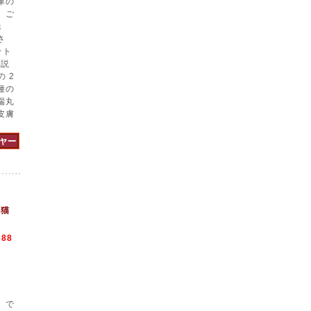
庫の
、ご
像
さ
ット
品説
 2
種の
端丸
皮膚
毛猫
688
】で