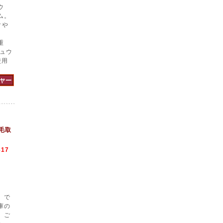
ウ
ム。
クや
重
チュウ
使用
け毛取
817
】で
庫の
、ご