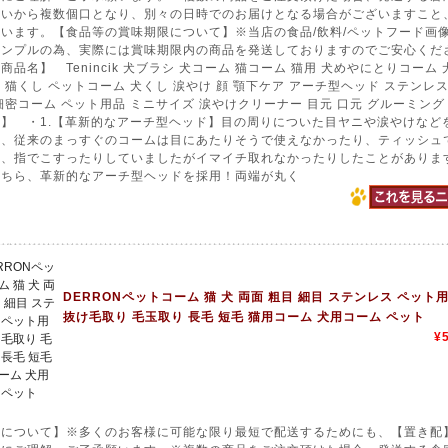
合いから複数個口となり、別々の日時でのお届けとなる場合がございますこと
います。【食品等の賞味期限について】※当店の食品/飲料/ペットフード画
サンプルの為、実際には賞味期限内の商品を発送しておりますのでご安心くだ
商品名】 Tenincik 犬ブラシ 犬コーム 猫コーム 猫用 犬めやにとりコーム 
 猫くし ペットコーム 犬くし 涙やけ 顔 顎下ケア アーチ型ヘッド ステンレス
細密コーム ペット用品 ミニサイズ 涙やけクリーナー 目元 口元 グルーミング
】 ・1.【革新的なアーチ型ヘッド】目の周りについた目ヤニや涙やけなど
に、従来のまっすぐのコームは目にあたりそうで使えなかったり、ティッシュ
り、指でこすったりしていましたがイマイチ取れなかったりしたことがありま
こちら、革新的なアーチ型ヘッドを採用！両端が丸く
DERRONペットコーム 猫 犬 両面 粗目 細目 ステンレス ペット
抜け毛取り 毛玉取り 長毛 短毛 猫用コーム 犬用コーム ペット
¥
送について】※多くのお客様に可能な限り最短で配送するためにも、【置き配