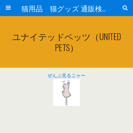
猫用品 猫グッズ 通販検索 『猫の生活 cat-life.net』
ユナイテッドペッツ（UNITED
PETS）
ぜんぶ見るニャー