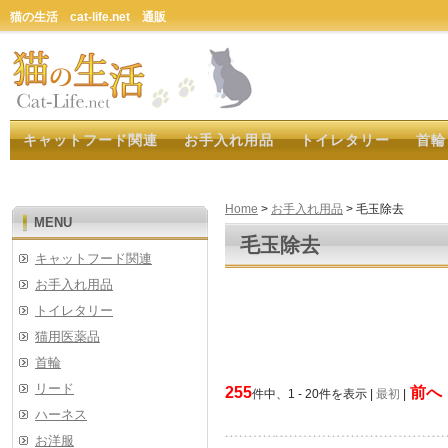
猫の生活 cat-life.net 通販
キャットフード関連
お手入れ用品
トイレタリー
首輪
Home
>
お手入れ用品
> 毛玉除去
MENU
毛玉除去
キャットフード関連
お手入れ用品
トイレタリー
猫用医薬品
首輪
リード
255
前へ
件中、1 - 20件を表示 |
最初
|
ハーネス
お洋服