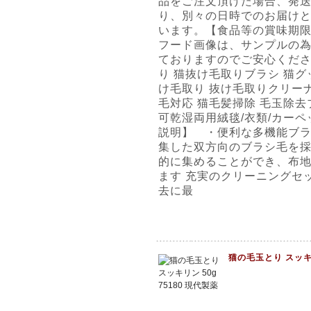
品をご注文頂けた場合、発
り、別々の日時でのお届け
います。【食品等の賞味期限
フード画像は、サンプルの
ておりますのでご安心くださ
り 猫抜け毛取りブラシ 猫グッ
け毛取り 抜け毛取りクリーナー
毛対応 猫毛髪掃除 毛玉除去
可乾湿両用絨毯/衣類/カーペ
説明】 ・便利な多機能ブ
集した双方向のブラシ毛を採
的に集めることができ、布
ます 充実のクリーニングセ
去に最
猫の毛玉とり スッキリ