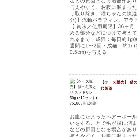
などの原因となる場合があ
与えやすく、お腹に溜まっ
リ取り除き、猫ちゃんの快適
分)】流動パラフィン、アラ
【 賞味／使用期限】36ヶ
める部分などにつけて与えて
れるまで・成猫：毎日約1g(約
週間に1〜2回・成猫：約1g(
0.5cm)を与える
【ケース販売】 猫の毛
代製薬
お腹にたまったヘアーボー
いをすることで毛が腸に溜
などの原因となる場合があ
与えやすく、お腹に溜まっ