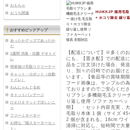
おもちゃ
HUIKKJP 猫用
おうち関連
+ ホコリ除去 繰り
おすすめピックアップ
あったかグッズであったか
だ
【配送について】※多くの
1週間 消臭・抗菌 デオトイ
にも、【置き配】での配送
レ
品をご注文頂けた場合、発
簡単抜け毛取りクリーナー
り、別々の日時でのお届け
キャット・ロボット（自動
います。【食品等の賞味期限
トイレ）
フード画像は、サンプルの
わんにゃんぐるめ
ておりますのでご安心ください
キャットバンテージ
りブラシ 多機能毛玉クリーナ
り返し使用 ソファ カーペッ
ひえひえマットで涼しいニ
明】 ・セット内容充実，
ャ
毛取り本体 1 個（サイズ 4
ファーミネーター
2 個が含まれる。18cm 
お得な『猫スターターセッ
清掃に対応し、短時間で大
ト』