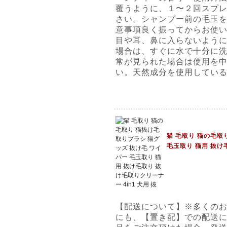
覆うように、１〜２回スプ
さい。シャンプー前の毛玉
意事項良く振ってからお使
目や耳、鼻に入らないよう
場合は、すぐに水で十分に
常が見られた場合は使用を
い。天然成分を使用してい
猫 毛取り 猫の毛取
毛玉取り 猫用 抜け毛
【配送について】※多くの
にも、【置き配】での配送