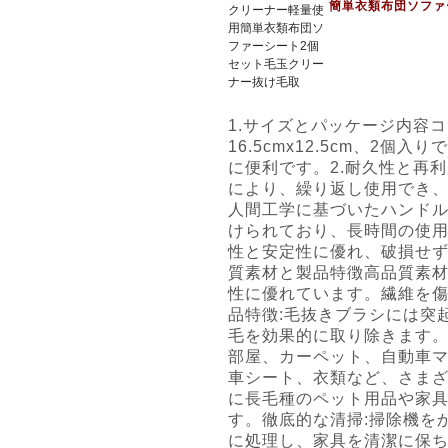
簡単衣類布団ソファ
1.サイズとパッケージ内容コ
16.5cmx12.5cm、2
に便利です。2.耐久性と再
により、繰り返し使用でき
人間工学に基づいたハンドル
けられており、長時間の使
性と安定性に優れ、破損せず
質素材と製品特徴高品質素材
性に優れています。繊維を
品特徴:毛抜きブラシには突
毛を効果的に取り除きます。
部屋、カーペット、自動車
車シート、衣類など、さま
に長毛種のペット用品や家
す。徹底的な清掃:掃除機を
に処理し、家具を清潔に保