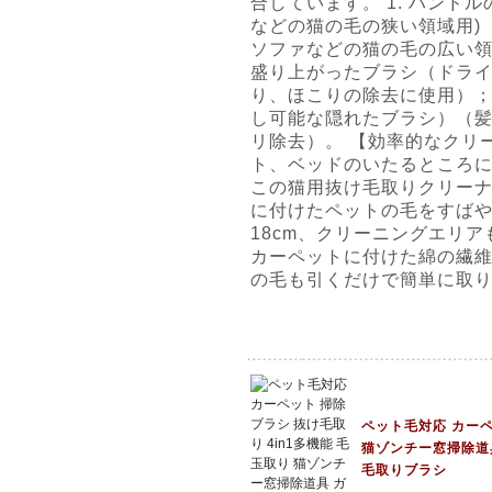
合しています。 1. ハンド
などの猫の毛の狭い領域用) ；
ソファなどの猫の毛の広い領域
盛り上がったブラシ（ドラ
り、ほこりの除去に使用）；
し可能な隠れたブラシ）（
リ除去）。 【効率的なクリ
ト、ベッドのいたるところ
この猫用抜け毛取りクリー
に付けたペットの毛をすば
18cm、クリーニングエリ
カーペットに付けた綿の繊
の毛も引くだけで簡単に取
ペット毛対応 カーペ
猫ゾンチー窓掃除道
毛取りブラシ