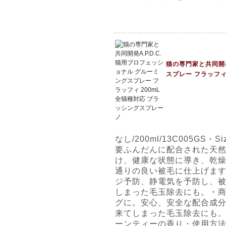
猫の専門家と共同開発
スプレー フラッフィ
なし/200ml/13C005GS・
要ふんだんに配合された天
け、健康な状態に導き、乾
通りの良い被毛に仕上げま
ジ予防、静電気を予防し、
しまった毛玉除去にも。・
グに。安心、安全な配合成
来てしまった毛玉除去にも
ーンティーの香り・使用方