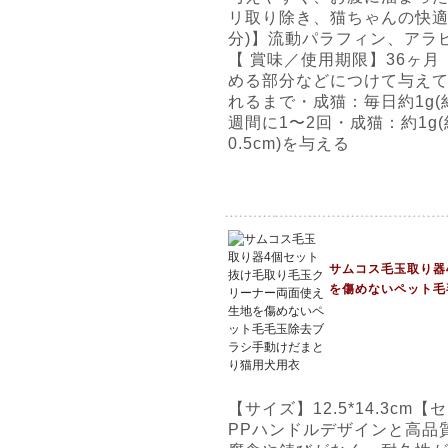
リ取り除き、猫ちゃんの快適
分)】流動パラフィン、アラ
【 賞味／使用期限】36ヶ
める部分などにつけて与えて
れるまで・成猫：毎日約1g(約
週間に1〜2回・成猫：約1g(
0.5cm)を与える
サムコス毛玉取り器
を傷めないペット毛
【サイズ】12.5*14.3c
PPハンドルデザインと高品