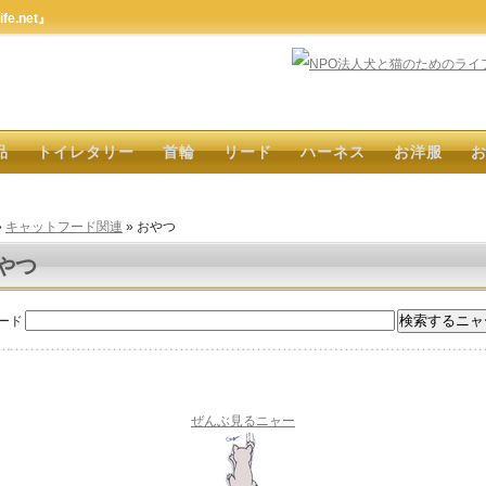
e.net』
品
トイレタリー
首輪
リード
ハーネス
お洋服
»
キャットフード関連
» おやつ
やつ
ード
ぜんぶ見るニャー