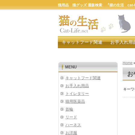
猫用品 猫グッズ 通販検索 『猫の生活 cat-lif
キャットフード関連
お手入れ用
Home
MENU
お
キャットフード関連
お手入れ用品
キーワ
トイレタリー
猫用医薬品
首輪
リード
ハーネス
お洋服