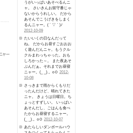
うがいっぱいあそべるんニ
ャ。 さいきんお留守番じゃ
ないからうれしい。 だから
あそんでこうげきをしまく
るんニャー。( ´ ▽ ` )ﾉ
2012-10-09
たいいくの日なんだって
ね。 だからお昼すごおおお
く遊んだんニャ。もうクル
クルまわっちゃった。おも
しろかった～。 また夜あそ
ぶんだぁ。それまでお昼寝
ニャー。(_ _).。oＯ
2012-
10-08
さっきまで雨からくもりだ
ったんだけど、晴れてきた
ニャ。 きょうは日曜日。ち
ょっとすずしい。 いっぱい
あそんだし、ごはんも食べ
たからお昼寝するニャー。
(_ _).。oＯ
2012-10-07
あたらしいダンボールハウ
スをつくってもらったんニ