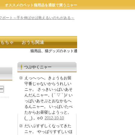
オススメのペット猫用品を通販で買うニャー
おもちゃ
おうち関連
猫用品、猫グッズのネット通販商品が探せるよ。キーワード検索
つぶやくニャー
えっへっへ。きょうもお留
守番じゃないからうれしい
ニャ。 さっきいっぱいあそ
んだんニャー。( ´ ▽ ` )ﾉ い
っぱいあそぶとおなかもへ
るんニャー。 いっぱいたべ
たからお昼寝しようっと。
(_ _).。oＯ
2012-10-10
だいぶすずしくなってきた
ニャ。 やっぱりすずしいほ