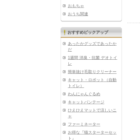
おもちゃ
おうち関連
おすすめピックアップ
あったかグッズであったか
だ
1週間 消臭・抗菌 デオトイ
レ
簡単抜け毛取りクリーナー
キャット・ロボット（自動
トイレ）
わんにゃんぐるめ
キャットバンテージ
ひえひえマットで涼しいニ
ャ
ファーミネーター
お得な『猫スターターセッ
ト』