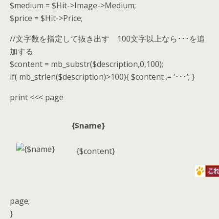
$medium = $Hit->Image->Medium;
$price = $Hit->Price;
//文字数を指定して抜き出す 100文字以上なら･･･を追
加する
$content = mb_substr($description,0,100);
if( mb_strlen($description)>100){ $content .= ‘･･･’; }
print <<< page
{$name}
{$content}
page;
}